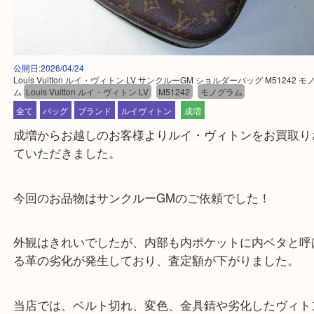
公開日:2026/04/24
Louis Vuitton ルイ・ヴィトン LV サンクルーGM ショルダーバッグ M512
ム
Louis Vuitton ルイ・ヴィトン LV
M51242
モノグラム
全て
バッグ
ブランド
ルイヴィトン
成増
成増からお越しのお客様よりルイ・ヴィトンをお買
ていただきました。
今回のお品物はサンクルーGMのご依頼でした！