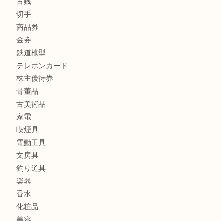
貴金属
宝石
金製品
銀製品
バッグ
財布
ブランド
時計
カメラ
食器
金貨
記念メダル
記念貨幣
古銭
切手
商品券