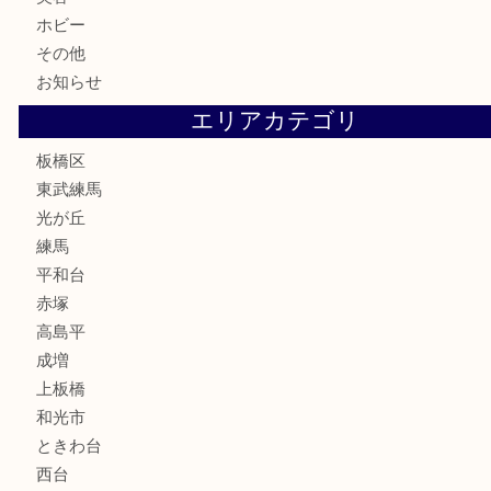
金券
鉄道模型
テレホンカード
株主優待券
骨董品
古美術品
家電
喫煙具
電動工具
文房具
釣り道具
楽器
香水
化粧品
美容
ホビー