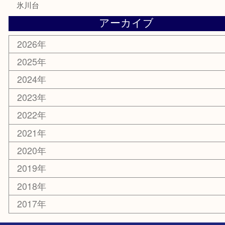
その他
お知らせ
エリアカテゴリ
板橋区
東武練馬
光が丘
練馬
平和台
赤塚
高島平
成増
上板橋
和光市
ときわ台
西台