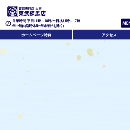
営業時間 平日11時～18時/土日祝11時～17時
年中無休(臨時休業･年末年始を除く)
ホームページ特典
アクセス