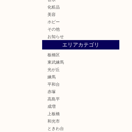
化粧品
美容
ホビー
その他
お知らせ
エリアカテゴリ
板橋区
東武練馬
光が丘
練馬
平和台
赤塚
高島平
成増
上板橋
和光市
ときわ台