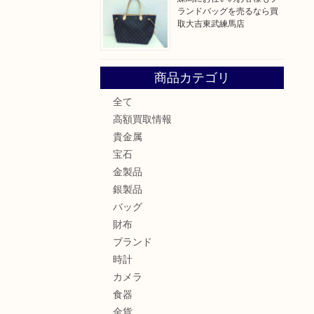
ランドバッグを売るなら買
取大吉東武練馬店
商品カテゴリ
全て
高額買取情報
。
貴金属
宝石
金製品
銀製品
バッグ
財布
ブランド
時計
カメラ
食器
金貨