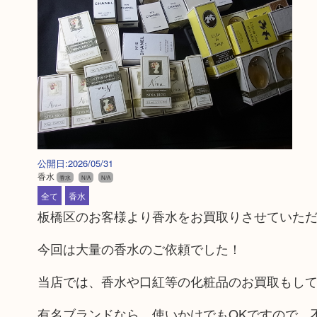
公開日:2026/05/31
香水
香水
N/A
N/A
全て
香水
板橋区のお客様より香水をお買取りさせていた
今回は大量の香水のご依頼でした！
当店では、香水や口紅等の化粧品のお買取もし
有名ブランドなら、使いかけでもOKですので、