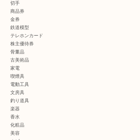
宝石
金製品
銀製品
バッグ
財布
ブランド
時計
カメラ
食器
金貨
記念メダル
記念貨幣
古銭
切手
商品券
金券