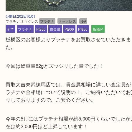
公開日:2025/10/01
プラチナ ネックレス
プラチナ
ネックレス
N/A
全て
プラチナ
Pt950
貴金属
Pt900
Pt850
板橋区
板橋区のお客様よりプラチナをお買取させていただ
た。
今回は総重量82gとズッシリした量でした！
買取大吉東武練馬店では、貴金属相場に詳しい査定
ラチナや金相場について説明の上、ご納得いただい