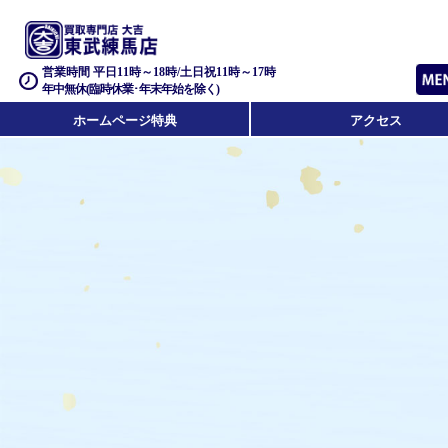
営業時間 平日11時～18時/土日祝11時～17時
年中無休(臨時休業･年末年始を除く)
ホームページ特典
アクセス