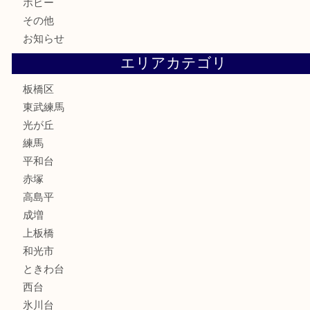
鉄道模型
テレホンカード
株主優待券
骨董品
古美術品
家電
喫煙具
電動工具
文房具
釣り道具
楽器
香水
化粧品
美容
ホビー
その他