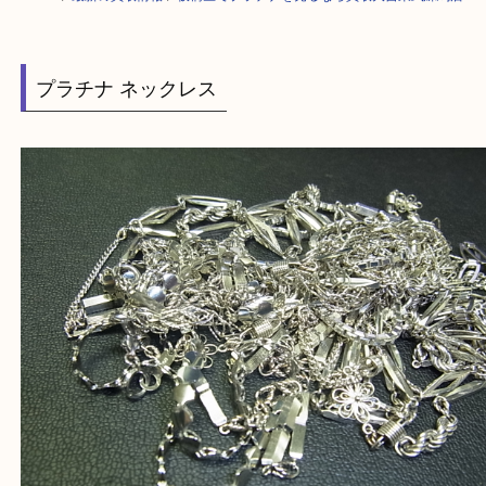
HOME
>
最新の買取情報
>
板橋区でプラチナを売るなら買取大吉東武練馬
プラチナ ネックレス