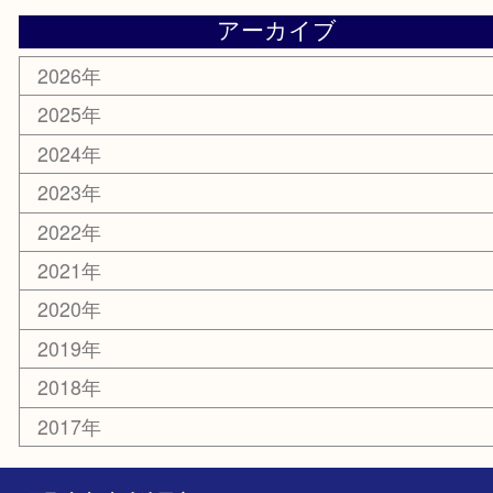
お知らせ
エリアカテゴリ
板橋区
東武練馬
光が丘
練馬
平和台
赤塚
高島平
成増
上板橋
和光市
ときわ台
西台
氷川台