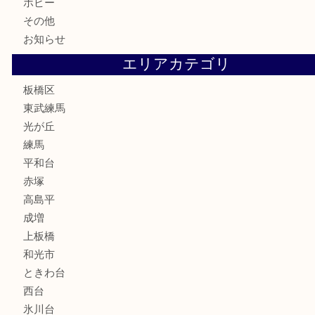
鉄道模型
テレホンカード
株主優待券
骨董品
古美術品
家電
喫煙具
電動工具
文房具
釣り道具
楽器
香水
化粧品
美容
ホビー
その他