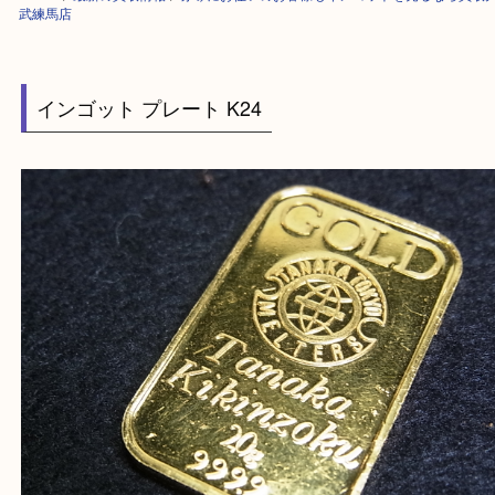
HOME
>
最新の買取情報
>
赤塚にお住いのお客様もインゴットを売るなら
武練馬店
インゴット プレート K24