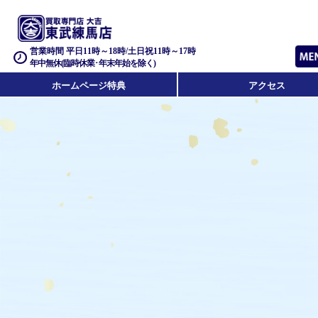
営業時間 平日11時～18時/土日祝11時～17時
年中無休(臨時休業･年末年始を除く)
ホームページ特典
アクセス