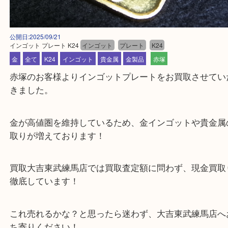
公開日:2025/09/21
インゴット プレート K24
インゴット
プレート
K24
金
全て
K24
インゴット
貴金属
金製品
赤塚
赤塚のお客様よりインゴットプレートをお買取させ
きました。
金が高値圏を維持しているため、金インゴットや貴
取りが増えております！