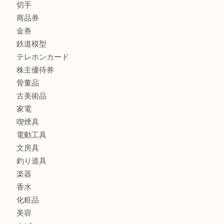
宝石
金製品
銀製品
バッグ
財布
ブランド
時計
カメラ
食器
金貨
記念メダル
記念貨幣
古銭
切手
商品券
金券