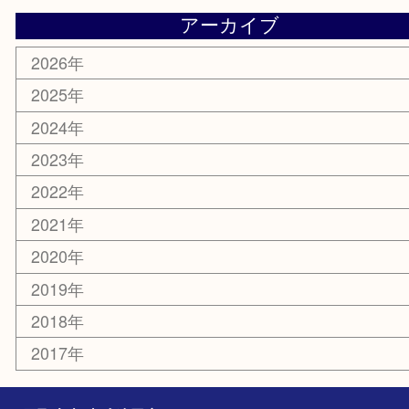
お知らせ
エリアカテゴリ
板橋区
東武練馬
光が丘
練馬
平和台
赤塚
高島平
成増
上板橋
和光市
ときわ台
西台
氷川台