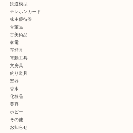
バッグ
財布
ブランド
時計
カメラ
食器
金貨
記念メダル
記念貨幣
古銭
切手
商品券
金券
鉄道模型
テレホンカード
株主優待券