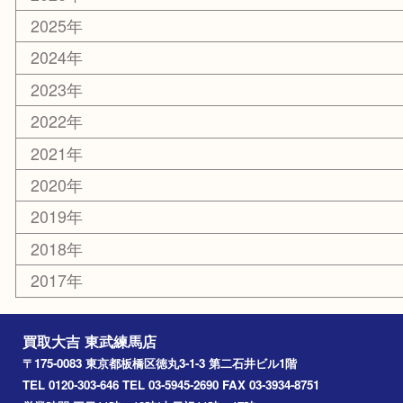
板橋区
東武練馬
光が丘
練馬
平和台
赤塚
高島平
成増
上板橋
和光市
ときわ台
西台
氷川台
アーカイブ
2026年