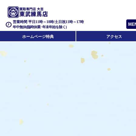
営業時間 平日11時～18時/土日祝11時～17時
年中無休(臨時休業･年末年始を除く)
ホームページ特典
アクセス