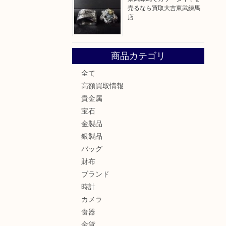
売るなら買取大吉東武練馬
店
！
商品カテゴリ
全て
。
高額買取情報
貴金属
宝石
金製品
銀製品
バッグ
財布
ブランド
時計
カメラ
食器
金貨