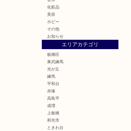
化粧品
美容
ホビー
その他
お知らせ
エリアカテゴリ
板橋区
東武練馬
光が丘
練馬
平和台
赤塚
高島平
成増
上板橋
和光市
ときわ台