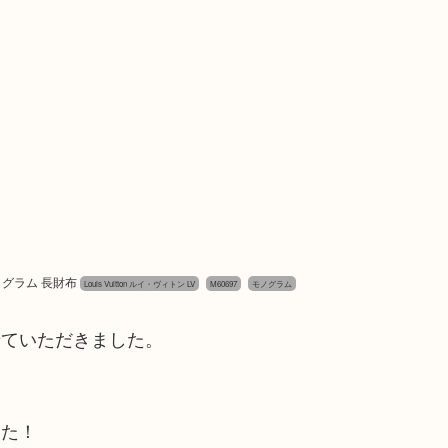
モノグラム 長財布
Louis Vuitton ルイ・ヴィトン LV
M60697
モノグラム
せていただきました。
した！