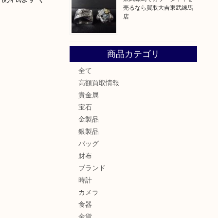
売るなら買取大吉東武練馬
店
商品カテゴリ
全て
高額買取情報
貴金属
宝石
金製品
銀製品
バッグ
財布
ブランド
時計
カメラ
食器
金貨