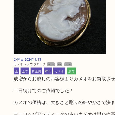
公開日:2024/11/13
カメオ メノウ ブローチ
カメオ
N/A
メノウ
金
全て
貴金属
K18
カメオ
成増
成増からお越しのお客様よりカメオをお買取さ
二日続けてのご依頼でした！
カメオの価格は、大きさと彫りの細やかさで決
ヨーロッパアンティークの古いカメオは思わぬ