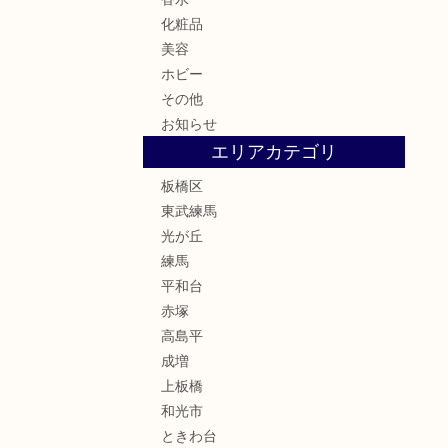
化粧品
美容
ホビー
その他
お知らせ
エリアカテゴリ
板橋区
東武練馬
光が丘
練馬
平和台
赤塚
高島平
成増
上板橋
和光市
ときわ台