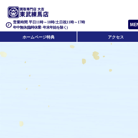
営業時間 平日11時～18時/土日祝11時～17時
年中無休(臨時休業･年末年始を除く)
ホームページ特典
アクセス