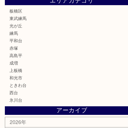
骨董品
古美術品
家電
喫煙具
電動工具
文房具
釣り道具
楽器
香水
化粧品
美容
ホビー
その他
お知らせ
エリアカテゴリ
板橋区