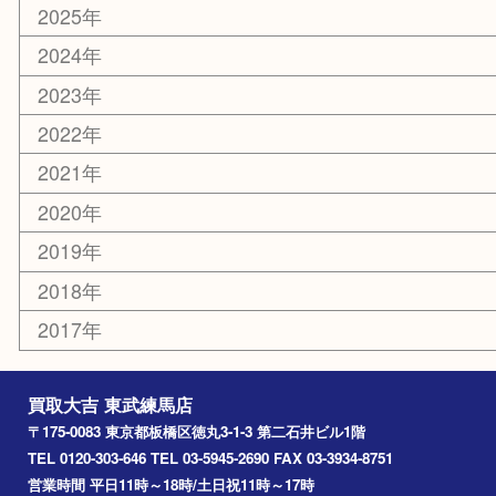
東武練馬
光が丘
練馬
平和台
赤塚
高島平
成増
上板橋
和光市
ときわ台
西台
氷川台
アーカイブ
2026年