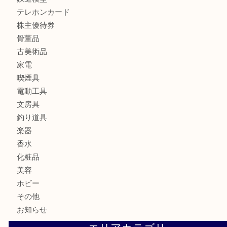
バッグ
財布
ブランド
時計
カメラ
食器
金貨
記念メダル
記念貨幣
古銭
切手
商品券
金券
鉄道模型
テレホンカード
株主優待券