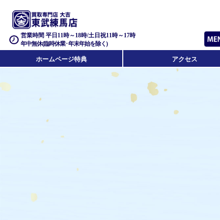
営業時間 平日11時～18時/土日祝11時～17時
年中無休(臨時休業･年末年始を除く)
ホームページ特典
アクセス