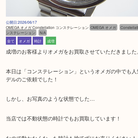
公開日:2026/06/17
OMEGA オメガ Constellation コンステレーション
OMEGA オメガ
Cons
ンステレーション
N/A
全て
オメガ
時計
成増
成増のお客様よりオメガをお買取させていただきま
本日は「コンステレーション」というオメガの中で
デルのご依頼でした！
しかし、お写真のような状態でした…