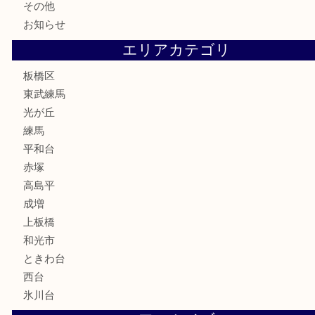
テレホンカード
株主優待券
骨董品
古美術品
家電
喫煙具
電動工具
文房具
釣り道具
楽器
香水
化粧品
美容
ホビー
その他
お知らせ