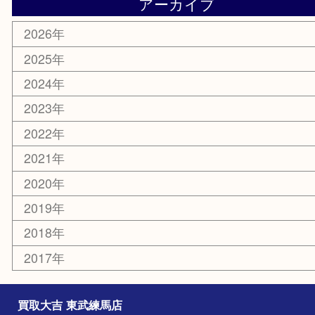
エリアカテゴリ
板橋区
東武練馬
光が丘
練馬
平和台
赤塚
高島平
成増
上板橋
和光市
ときわ台
西台
氷川台
アーカイブ