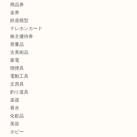
金製品
銀製品
バッグ
財布
ブランド
時計
カメラ
食器
金貨
記念メダル
記念貨幣
古銭
切手
商品券
金券
鉄道模型