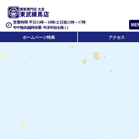
営業時間 平日11時～18時/土日祝11時～17時
年中無休(臨時休業･年末年始を除く)
ホームページ特典
アクセス