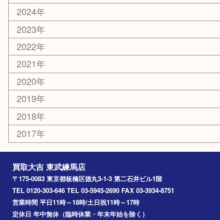
光が丘
練馬
平和台
赤塚
高島平
成増
上板橋
和光市
ときわ台
西台
氷川台
アーカイブ
2026年
2025年