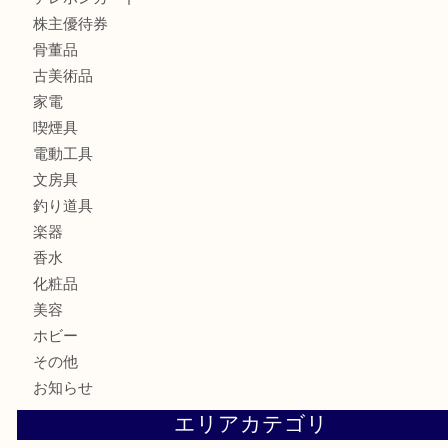
財布
ブランド
時計
カメラ
食器
金貨
記念メダル
記念貨幣
古銭
切手
商品券
金券
鉄道模型
テレホンカード
株主優待券
骨董品