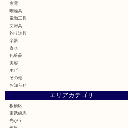
金貨
記念メダル
記念貨幣
古銭
切手
商品券
金券
鉄道模型
テレホンカード
株主優待券
骨董品
古美術品
家電
喫煙具
電動工具
文房具