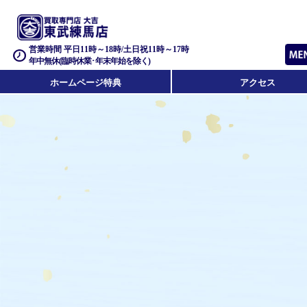
営業時間 平日11時～18時/土日祝11時～17時
年中無休(臨時休業･年末年始を除く)
ホームページ特典
アクセス