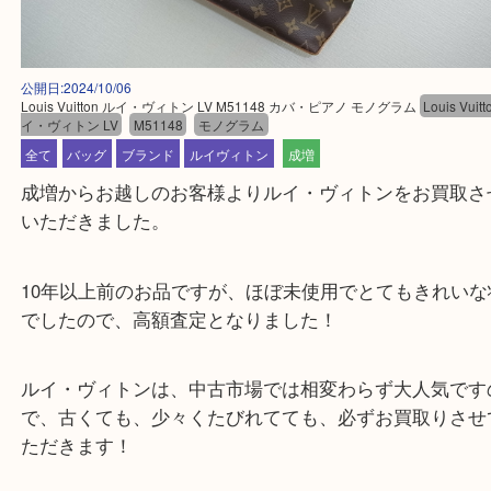
公開日:2024/10/06
Louis Vuitton ルイ・ヴィトン LV M51148 カバ・ピアノ モノグラム
Louis
イ・ヴィトン LV
M51148
モノグラム
全て
バッグ
ブランド
ルイヴィトン
成増
成増からお越しのお客様よりルイ・ヴィトンをお買
いただきました。
10年以上前のお品ですが、ほぼ未使用でとてもきれ
でしたので、高額査定となりました！