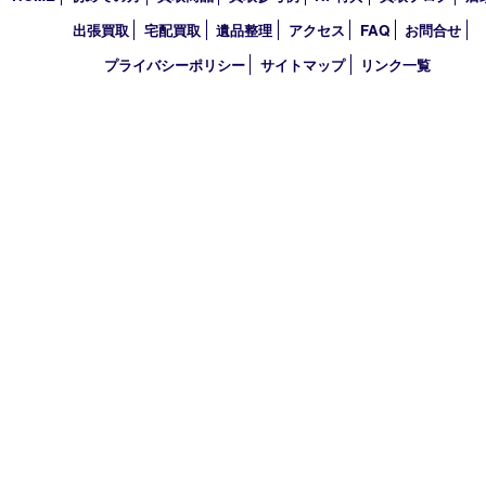
2020年
2019年
2018年
2017年
買取大吉 東武練馬店
〒175-0083 東京都板橋区徳丸3-1-3 第二石井ビル1階
TEL 0120-303-646 TEL 03-5945-2690 FAX 03-3934-8751
営業時間 平日11時～18時/土日祝11時～17時
定休日 年中無休（臨時休業・年末年始を除く）
古物商許可証
東京都公安委員会 第308921409110号
HOME
初めての方
買取商品
買取参考例
HP特典
買取ブログ