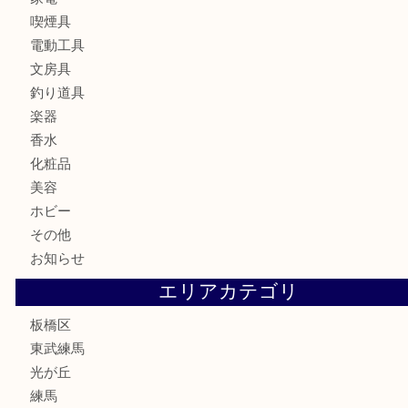
食器
金貨
記念メダル
記念貨幣
古銭
切手
商品券
金券
鉄道模型
テレホンカード
株主優待券
骨董品
古美術品
家電
喫煙具
電動工具