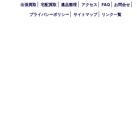
2021年
2020年
2019年
2018年
2017年
買取大吉 東武練馬店
〒175-0083 東京都板橋区徳丸3-1-3 第二石井ビル1階
TEL 0120-303-646 TEL 03-5945-2690 FAX 03-3934-8751
営業時間 平日11時～18時/土日祝11時～17時
定休日 年中無休（臨時休業・年末年始を除く）
古物商許可証
東京都公安委員会 第308921409110号