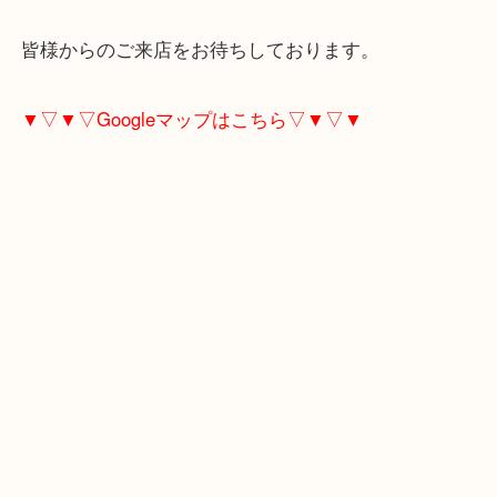
買取可能ですので、捨てずにお持ちください！
光が丘で香水のお買取りなら大吉東武練馬店にお任
い！
皆様からのご来店をお待ちしております。
▼▽▼▽Googleマップはこちら▽▼▽▼