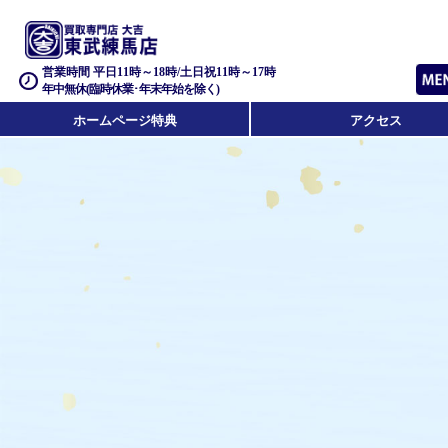
営業時間 平日11時～18時/土日祝11時～17時
年中無休(臨時休業･年末年始を除く)
ホームページ特典
アクセス