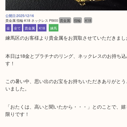
公開日:2025/12/16
貴金属 指輪 K18 ネックレス Pt900
貴金属
指輪
K18
金
全て
貴金属
K18
練馬
練馬区のお客様より貴金属をお買取させていただき
本日は18金とプラチナのリング、ネックレスのお持
す！
この暑い中、思い出のお宝をお持ちいただきありが
いました。