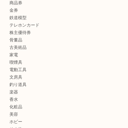
金製品
銀製品
バッグ
財布
ブランド
時計
カメラ
食器
金貨
記念メダル
記念貨幣
古銭
切手
商品券
金券
鉄道模型