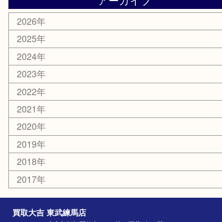
エリアカテゴリ
板橋区
東武練馬
光が丘
練馬
平和台
赤塚
高島平
成増
上板橋
和光市
ときわ台
西台
氷川台
アーカイブ