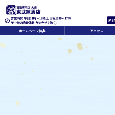
営業時間 平日11時～18時/土日祝11時～17時
年中無休(臨時休業･年末年始を除く)
ホームページ特典
アクセス