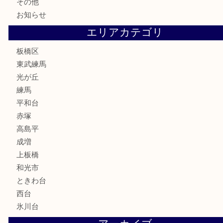
テレホンカード
株主優待券
骨董品
古美術品
家電
喫煙具
電動工具
文房具
釣り道具
楽器
香水
化粧品
美容
ホビー
その他
お知らせ