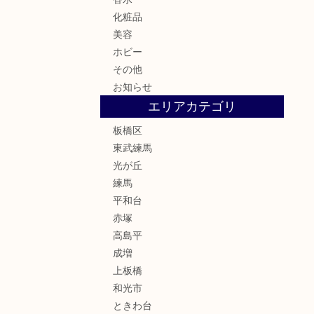
化粧品
美容
ホビー
その他
お知らせ
エリアカテゴリ
板橋区
東武練馬
光が丘
練馬
平和台
赤塚
高島平
成増
上板橋
和光市
ときわ台