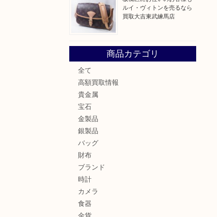
ルイ・ヴィトンを売るなら
買取大吉東武練馬店
商品カテゴリ
全て
高額買取情報
貴金属
宝石
金製品
銀製品
バッグ
財布
ブランド
時計
カメラ
食器
金貨