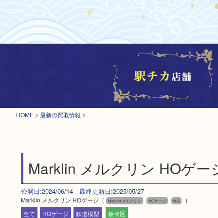
HOME
>
最新の買取情報
>
Marklin メルクリン HOゲー
公開日:2024/06/14 最終更新日:2025/05/27
Marklin メルクリン HOゲージ（
）
Marklin メルクリン
HOゲージ
N/A
全て
HOゲージ
鉄道模型
板橋区