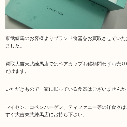
東武練馬のお客様よりブランド食器をお買取させて
ました。
買取大吉東武練馬店ではペアカップも銘柄問わずお
だけます。
いただきもので、家に眠っている食器はございませ