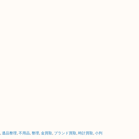
,
遺品整理
,
不用品
,
整理
,
金買取
,
ブランド買取
,
時計買取
,
小判