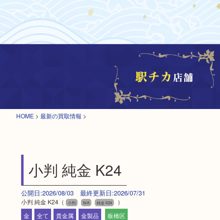
HOME
>
最新の買取情報
>
小判 純金 K24
公開日:2026/08/03 最終更新日:2026/07/31
小判 純金 K24（
）
小判
N/A
純金 K24
金
全て
貴金属
金製品
板橋区