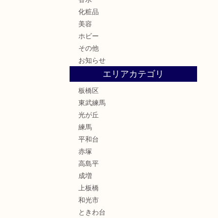
化粧品
美容
ホビー
その他
お知らせ
エリアカテゴリ
板橋区
東武練馬
光が丘
練馬
平和台
赤塚
高島平
成増
上板橋
和光市
ときわ台