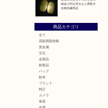
純金小判を売るなら買取大
吉東武練馬店
商品カテゴリ
全て
高額買取情報
貴金属
宝石
金製品
銀製品
バッグ
財布
ブランド
時計
カメラ
食器
金貨