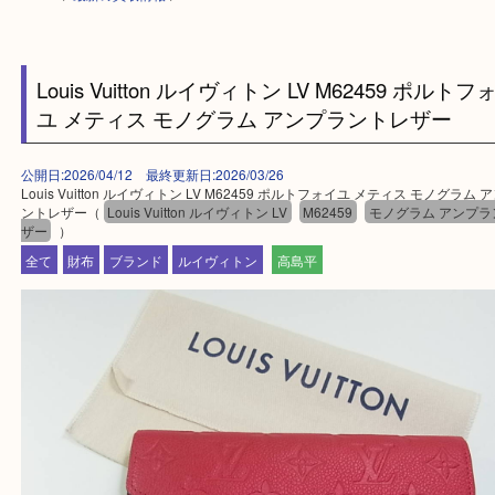
HOME
>
最新の買取情報
>
Louis Vuitton ルイヴィトン LV M62459 ポ
ユ メティス モノグラム アンプラントレザー
公開日:2026/04/12 最終更新日:2026/03/26
Louis Vuitton ルイヴィトン LV M62459 ポルトフォイユ メティス モノ
ントレザー（
Louis Vuitton ルイヴィトン LV
M62459
モノグラム ア
ザー
）
全て
財布
ブランド
ルイヴィトン
高島平