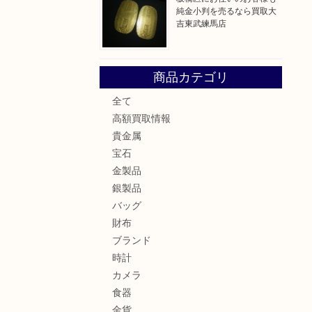
純金小判を売るなら買取大
吉東武練馬店
商品カテゴリ
全て
高額買取情報
貴金属
宝石
金製品
銀製品
バッグ
財布
ブランド
時計
カメラ
食器
金貨