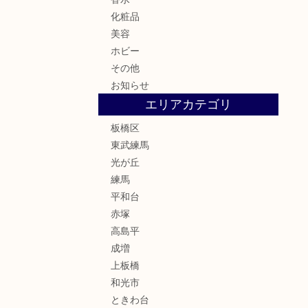
化粧品
美容
ホビー
その他
お知らせ
エリアカテゴリ
板橋区
東武練馬
光が丘
練馬
平和台
赤塚
高島平
成増
上板橋
和光市
ときわ台