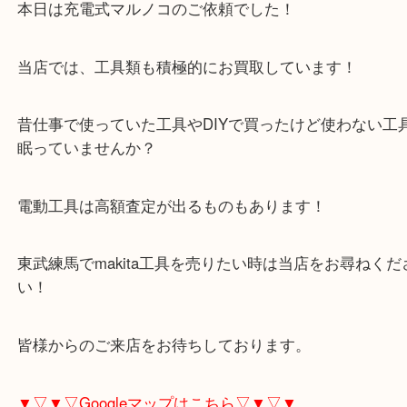
東武練馬のお客様よりmakita工具をお買取させてい
した。
本日は充電式マルノコのご依頼でした！
当店では、工具類も積極的にお買取しています！