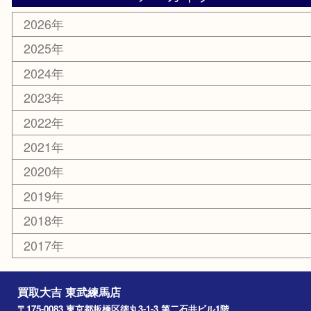
エリアカテゴリ
板橋区
東武練馬
光が丘
練馬
平和台
赤塚
高島平
成増
上板橋
和光市
ときわ台
西台
氷川台
アーカイブ