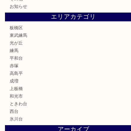
テレホンカード
株主優待券
骨董品
古美術品
家電
喫煙具
電動工具
文房具
釣り道具
楽器
香水
化粧品
美容
ホビー
その他
お知らせ