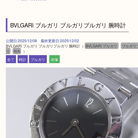
HOME
>
最新の買取情報
>
BVLGARI ブルガリ ブルガリブルガリ 腕時計
公開日:2025/12/08 最終更新日:2025/12/02
BVLGARI ブルガリ ブルガリブルガリ 腕時計（
BVLGARI ブルガリ
ブ
リ
N/A
）
全て
時計
ブルガリ
赤塚