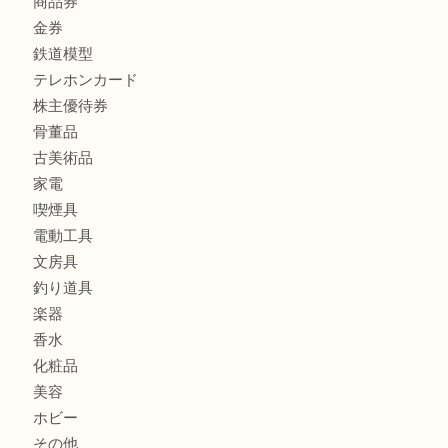
金製品
銀製品
バッグ
財布
ブランド
時計
カメラ
食器
金貨
記念メダル
記念貨幣
古銭
切手
商品券
金券
鉄道模型