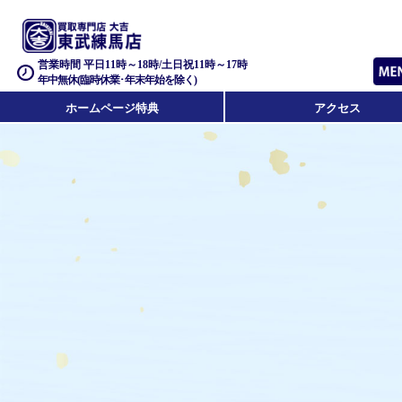
営業時間 平日11時～18時/土日祝11時～17時
年中無休(臨時休業･年末年始を除く)
ホームページ特典
アクセス