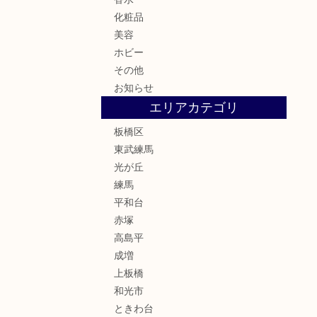
化粧品
美容
ホビー
その他
お知らせ
エリアカテゴリ
板橋区
東武練馬
光が丘
練馬
平和台
赤塚
高島平
成増
上板橋
和光市
ときわ台