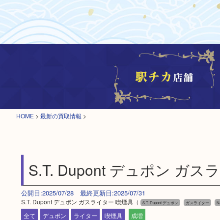
HOME
>
最新の買取情報
>
S.T. Dupont デュポン ガ
公開日:2025/07/28 最終更新日:2025/07/31
S.T. Dupont デュポン ガスライター 喫煙具（
S.T. Dupont デュポン
ガスライター
N
全て
デュポン
ライター
喫煙具
成増