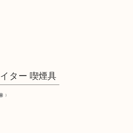
スライター 喫煙具
）
/A