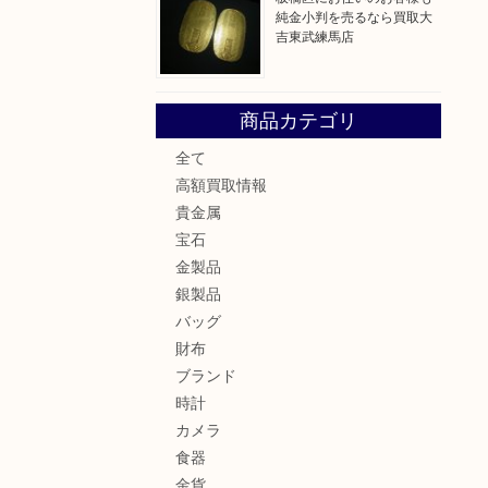
純金小判を売るなら買取大
吉東武練馬店
商品カテゴリ
全て
高額買取情報
貴金属
宝石
金製品
銀製品
バッグ
財布
ブランド
時計
カメラ
食器
金貨