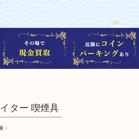
スライター 喫煙具
）
/A