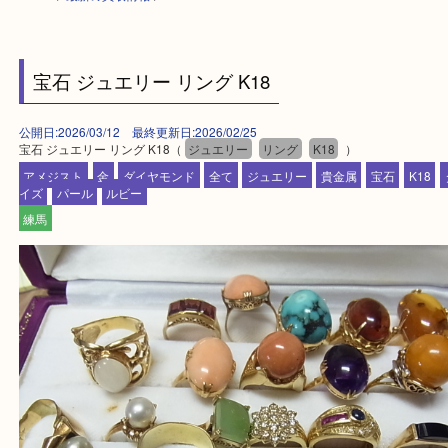
HOME
>
最新の買取情報
>
宝石 ジュエリー リング K18
公開日:2026/03/12 最終更新日:2026/02/25
宝石 ジュエリー リング K18（
ジュエリー
リング
K18
）
アメジスト
金
ダイヤモンド
全て
ジュエリー
貴金属
宝石
K
イズ
パール
ルビー
練馬