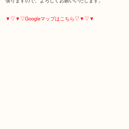
ん！
当店は、大通りから少し離れていますので、気兼ね
いただけることで、お客様から喜ばれております。
西台にお住いのお客様もジュエリーを売りたい時は
取大吉東武練馬店へお越しください！
当店は、創業10周年を迎えることが出来ました。
これからも高額買取りと地域の皆様に愛される店づ
張りますので、よろしくお願いいたします。
▼▽▼▽Googleマップはこちら▽▼▽▼