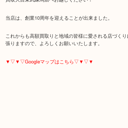
身に着ける機会が減ってしまったジュエリーはござ
か？
練馬区にお住いのお客様もジュエリーを売りたい時
買取大吉東武練馬店へお越しください！
当店は、創業10周年を迎えることが出来ました。
これからも高額買取りと地域の皆様に愛される店づ
張りますので、よろしくお願いいたします。
▼▽▼▽Googleマップはこちら▽▼▽▼