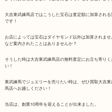
公開日:2025/11/20 最終更新日:2025/11/06
ジュエリー リング K18（
ジュエリー
リング
K18
）
金
全て
高額買取情報
ジュエリー
貴金属
宝石
サンゴ
ター
ル
東武練馬