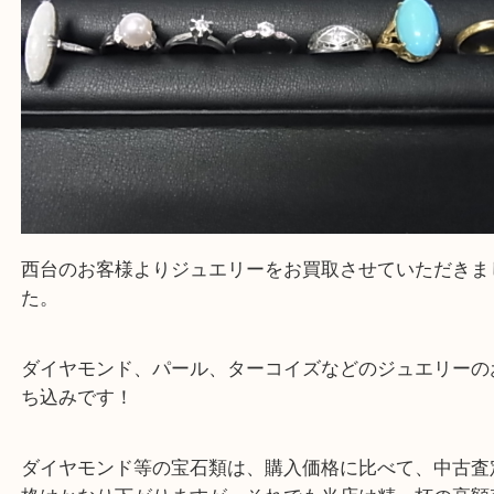
公開日:2026/02/02 最終更新日:2026/01/23
ジュエリー リング Pt850 ダイヤモンド（
ジュエリー
リング
Pt850
ダイヤモンド
全て
プラチナ
ジュエリー
Pt950
貴金属
宝石
ーコイズ
パール
西台