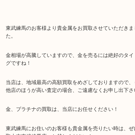
貴金属 ジュエリー K18 リング
公開日:2026/01/11 最終更新日:2025/12/18
貴金属 ジュエリー K18 リング（
ジュエリー
リング
K18
）
金
ダイヤモンド
全て
プラチナ
高額買取情報
ジュエリー
Pt9
属
宝石
K18
K14
ターコイズ
ルビー
光が丘