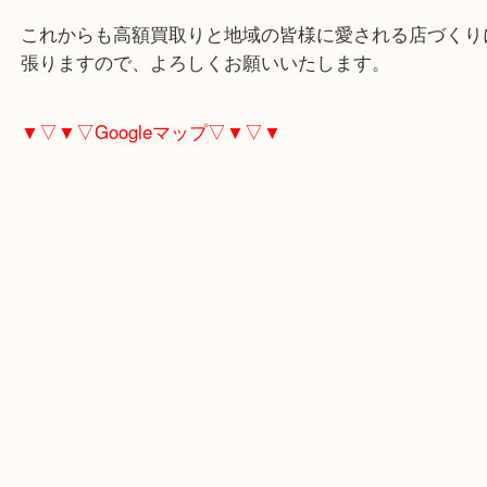
東武練馬のお客様よりジュエリーをお買取させてい
した。
ヒスイやパールなどのジュエリーのお持ち込みです
使わなくなったジュエリーはどうされていますか？
多くのお客様がしまいっ放しになっているかと思い
大吉東武練馬店ではこうした宝石は査定額に加算さ
です！