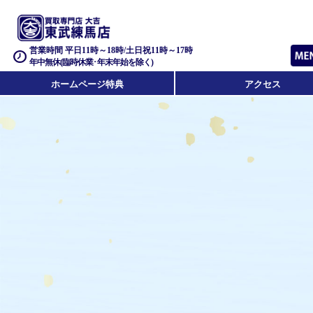
営業時間 平日11時～18時/土日祝11時～17時
年中無休(臨時休業･年末年始を除く)
ホームページ特典
アクセス