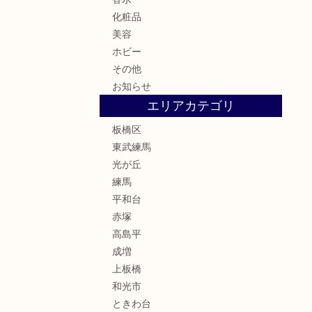
化粧品
美容
ホビー
その他
お知らせ
エリアカテゴリ
板橋区
東武練馬
光が丘
練馬
平和台
赤塚
高島平
成増
上板橋
和光市
ときわ台