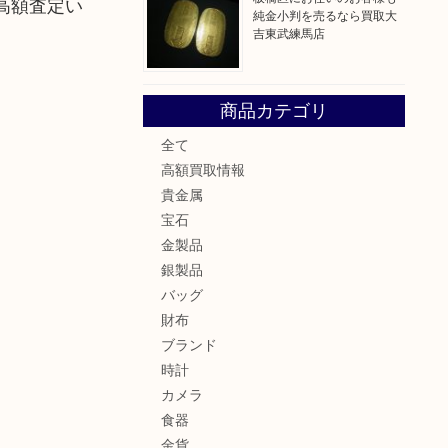
高額査定い
純金小判を売るなら買取大
吉東武練馬店
商品カテゴリ
全て
高額買取情報
貴金属
宝石
金製品
銀製品
バッグ
財布
ブランド
時計
カメラ
食器
金貨