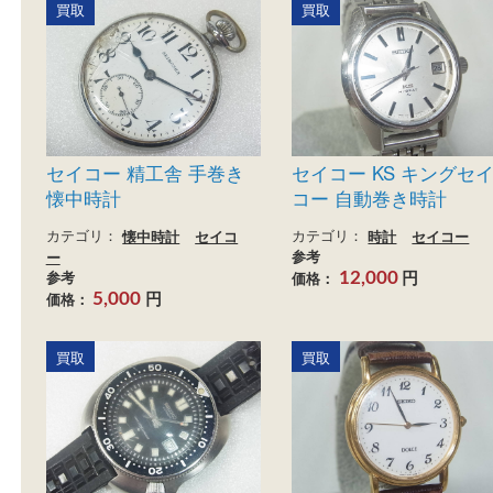
ンク品 ベルトなし
参考
円
価格：
5,000
カテゴリ：
時計
セイコー
参考
円
価格：
20,000
買取
買取
セイコー 精工舎 手巻き
セイコー KS キン
懐中時計
コー 自動巻き時計
カテゴリ：
懐中時計
セイコ
カテゴリ：
時計
セイコ
ー
参考
円
参考
価格：
12,000
円
価格：
5,000