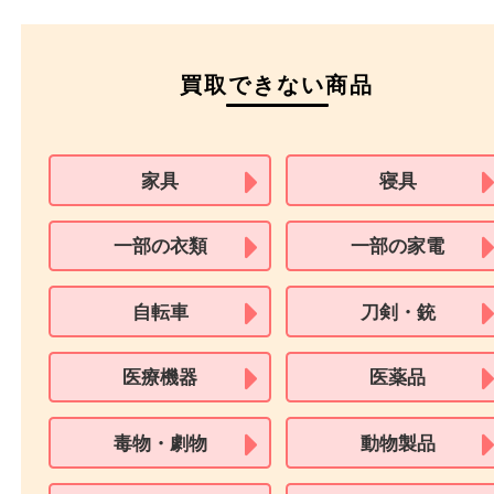
本人
確認書類
運転免許証
マイナンバーカー
パスポート
特別永住者証明書
（日本政府発行のもの
住民基本台帳カード
※在留カードは消費税法改正に伴い令和3年10月1日より、本人確認書
用できません。
※身分証明書の住所に相違がある場合、ご本人様名義の現住所が確認
必要となります。
※18歳未満のお客様からの買取はいたしません。