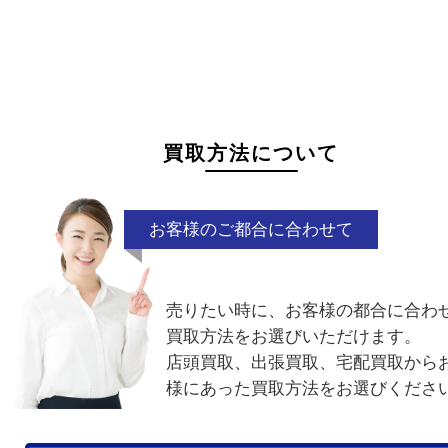
状態が悪くて売れるかな？と思われるものがござ
ら
お気軽にお問い合わせください。
故障品
電池切れ
ベルト単体
割れ・
付属品なし
廃盤品
電話でお問合せ
メールでお問合せ