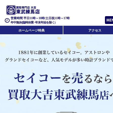
営業時間 平日11時～18時/土日祝11時～17時
年中無休(臨時休業･年末年始を除く)
ホームページ特典
アクセス