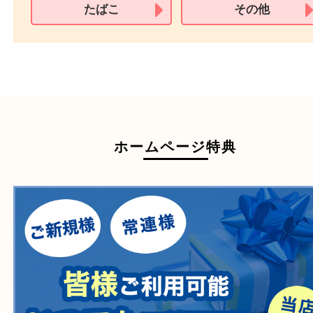
買取できない商品
家具
寝具
一部の衣類
一部の家電
自転車
刀剣・銃