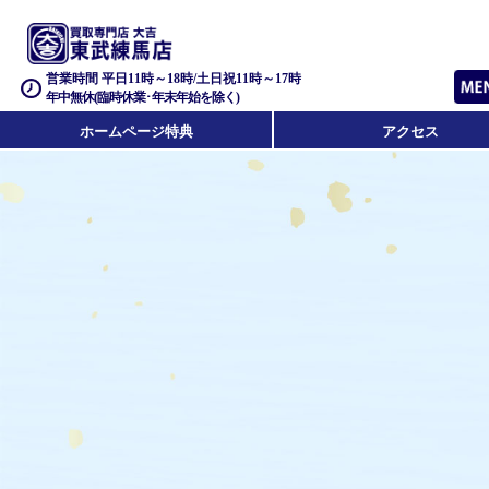
営業時間 平日11時～18時/土日祝11時～17時
年中無休(臨時休業･年末年始を除く)
ホームページ特典
アクセス