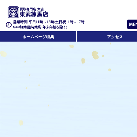
営業時間 平日11時～18時/土日祝11時～17時
年中無休(臨時休業･年末年始を除く)
ホームページ特典
アクセス