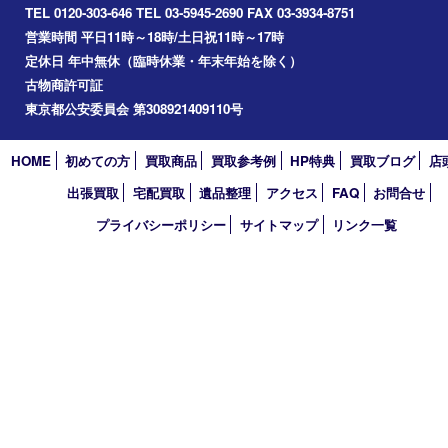
買取大吉 東武練馬店
〒175-0083 東京都板橋区徳丸3-1-3 第二石井ビル1階
TEL 0120-303-646 TEL 03-5945-2690 FAX 03-3934-8751
営業時間 平日11時～18時/土日祝11時～17時
定休日 年中無休（臨時休業・年末年始を除く）
古物商許可証
東京都公安委員会 第308921409110号
HOME
初めての方
買取商品
買取参考例
HP特典
買取ブログ
出張買取
宅配買取
遺品整理
アクセス
FAQ
お問合
プライバシーポリシー
サイトマップ
リンク一覧