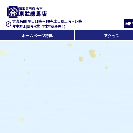
営業時間 平日11時～18時/土日祝11時～17時
年中無休(臨時休業･年末年始を除く)
ホームページ特典
アクセス