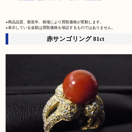
HOME
>
買取価格
>
宝石
>
ジュエリー
>
赤サンゴの買取実績
※商品品質、製造年、相場により買取価格が変動します。

※表示している金額は買取価格を保証するものではありません。
赤サンゴリング 81ct