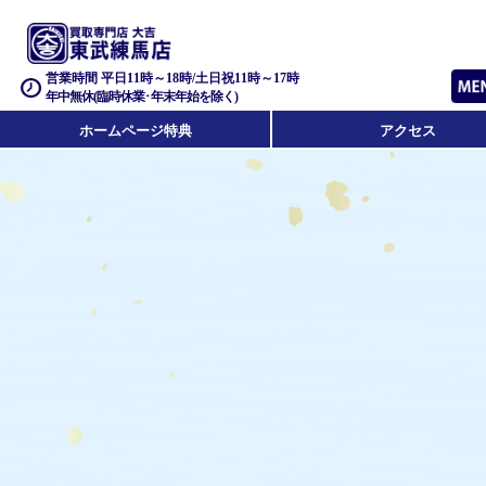
営業時間 平日11時～18時/土日祝11時～17時
年中無休(臨時休業･年末年始を除く)
ホームページ特典
アクセス