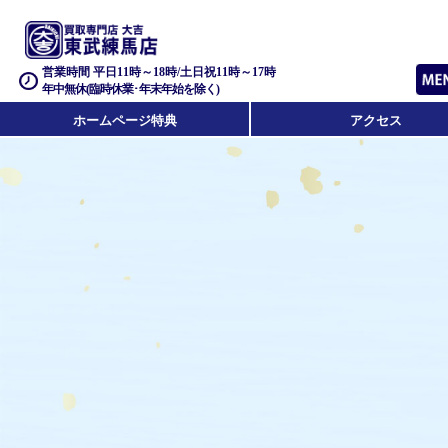
営業時間 平日11時～18時/土日祝11時～17時
年中無休(臨時休業･年末年始を除く)
ホームページ特典
アクセス