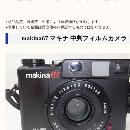
HOME
>
買取価格
>
カメラ
>
中判カメラ
>
マキナ 中判カメラの買取実績
※商品品質、製造年、相場により買取価格が変動します。

※表示している金額は買取価格を保証するものではありません。
makina67 マキナ 中判フィルムカ