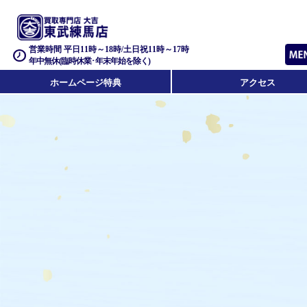
営業時間 平日11時～18時/土日祝11時～17時
年中無休(臨時休業･年末年始を除く)
ホームページ特典
アクセス