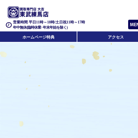
営業時間 平日11時～18時/土日祝11時～17時
年中無休(臨時休業･年末年始を除く)
ホームページ特典
アクセス