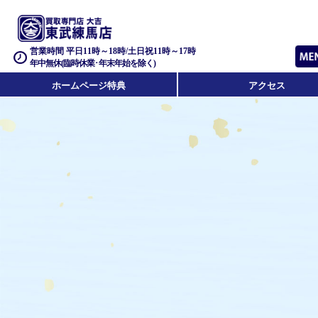
営業時間 平日11時～18時/土日祝11時～17時
年中無休(臨時休業･年末年始を除く)
ホームページ特典
アクセス