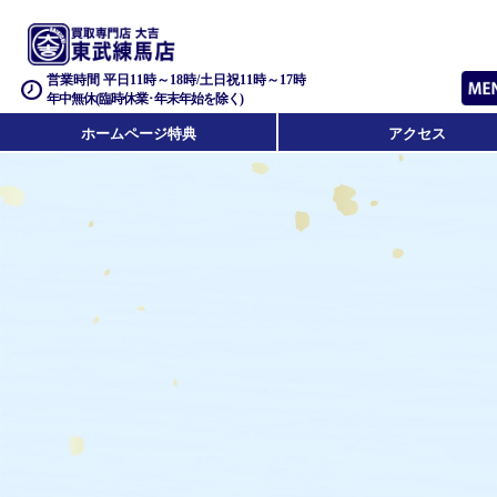
営業時間 平日11時～18時/土日祝11時～17時
年中無休(臨時休業･年末年始を除く)
ホームページ特典
アクセス