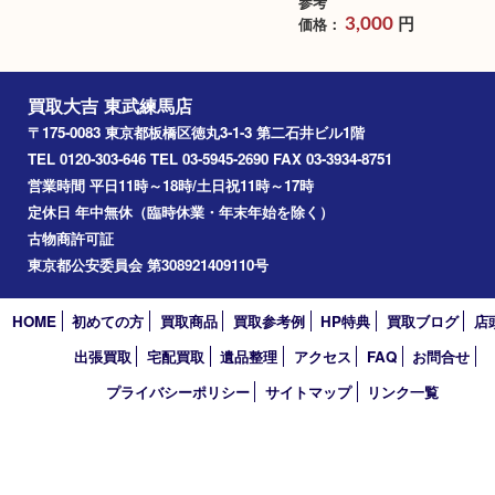
ゲーム機 PSP 任天堂3DS
NINTENDO 任天堂
ムソフト
買取品目：
ホビー
家電
ブランド名：任天堂 Ninte
参考
買取品目：
ホビー
円
価格：
15,000
参考
円
価格：
3,000
買取大吉 東武練馬店
〒175-0083 東京都板橋区徳丸3-1-3 第二石井ビル1階
TEL 0120-303-646 TEL 03-5945-2690 FAX 03-3934-8751
営業時間 平日11時～18時/土日祝11時～17時
定休日 年中無休（臨時休業・年末年始を除く）
古物商許可証
東京都公安委員会 第308921409110号