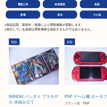
古銭
金券
文房
ホビー
金貨
釣り
電動工具
鉄道模型
楽
家電
香水
その
※商品品質、製造年、相場により買取価格が変動します。

※表示している金額は買取価格を保証するものではありません。
買取
買取