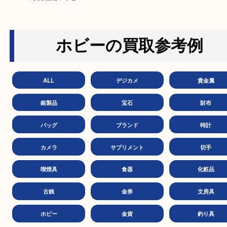
HOME
>
買取価格
>
ホビー
ホビーの買取参考例
ALL
デジカメ
貴金
銀製品
宝石
財
バッグ
ブランド
時
カメラ
サプリメント
切
喫煙具
食器
化粧