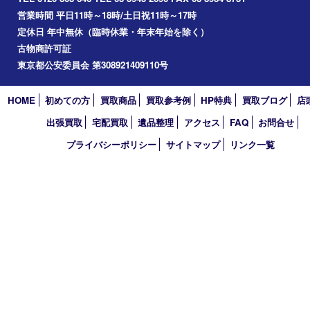
2020年5月
2020年4月
買取大吉 東武練馬店
〒175-0083 東京都板橋区徳丸3-1-3 第二石井ビル1階
TEL 0120-303-646 TEL 03-5945-2690 FAX 03-3934-8751
営業時間 平日11時～18時/土日祝11時～17時
定休日 年中無休（臨時休業・年末年始を除く）
古物商許可証
東京都公安委員会 第308921409110号
HOME
初めての方
買取商品
買取参考例
HP特典
買取ブログ
出張買取
宅配買取
遺品整理
アクセス
FAQ
お問合
プライバシーポリシー
サイトマップ
リンク一覧